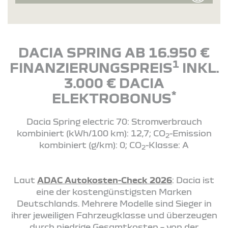
DACIA SPRING AB 16.950 €
1
FINANZIERUNGSPREIS
INKL.
3.000 € DACIA
*
ELEKTROBONUS
Dacia Spring electric 70: Stromverbrauch
kombiniert (kWh/100 km): 12,7; CO
-Emission
2
kombiniert (g/km): 0; CO
-Klasse: A
2
Laut
ADAC Autokosten-Check 2026
: Dacia ist
eine der kostengünstigsten Marken
Deutschlands. Mehrere Modelle sind Sieger in
ihrer jeweiligen Fahrzeugklasse und überzeugen
durch niedrige Gesamtkosten – von der