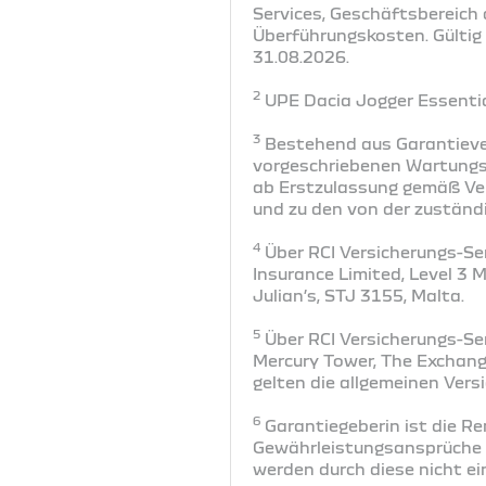
Services, Geschäftsbereich 
Überführungskosten. Gültig
31.08.2026.
2
UPE Dacia Jogger Essential
3
Bestehend aus Garantieve
vorgeschriebenen Wartungs-
ab Erstzulassung gemäß Ver
und zu den von der zuständ
4
Über RCI Versicherungs-Ser
Insurance Limited, Level 3 
Julian’s, STJ 3155, Malta.
5
Über RCI Versicherungs-Ser
Mercury Tower, The Exchange
gelten die allgemeinen Ver
6
Garantiegeberin ist die R
Gewährleistungsansprüche i
werden durch diese nicht e