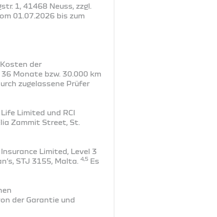
tr. 1, 41468 Neuss, zzgl.
vom 01.07.2026 bis zum
r Kosten der
r 36 Monate bzw. 30.000 km
urch zugelassene Prüfer
Life Limited und RCI
lia Zammit Street, St.
Insurance Limited, Level 3
4,5
an’s, STJ 3155, Malta.
Es
hen
on der Garantie und