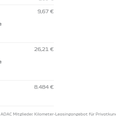
9,67 €
e
26,21 €
e
8.484 €
r ADAC Mitglieder. Kilometer-Leasingangebot für Privatkun