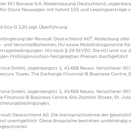
der RCI Banque S.A. Niederlassung Deutschland, Jagenbergs
 für Dacia Neuwagen mit hybrid 155 und Leasingverträge 
 Eco-G 120 zzgl. Überführung​.
6
rlängerung der Renault Deutschland AG
, Abdeckung alle
 und Verschleißarbeiten, HU sowie Mobilitätsgarantie fü
tragsbedingungen. HU nach § 29 StVZO. Die HU wird nur d
igen Prüforganisation festgelegten Preisen durchgeführt.
vice GmbH, Jagenbergstr. 1, 41468 Neuss. Versicherer: RCI 
Mercury Tower, The Exchange Financial & Business Centre, E
vice GmbH, Jagenbergstr. 1, 41468 Neuss. Versicherer: RCI 
 Financial & Business Centre, Elia Zammit Street, St. Juli
sicherungsbedingungen.
enault Deutschland AG. Die Inanspruchnahme der gesetzlic
st unentgeltlich. Diese Ansprüche bestehen unabhängig v
ingeschränkt.