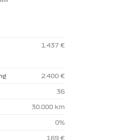
1.437 €
ng
2.400 €
36
30.000 km
0%
169 €