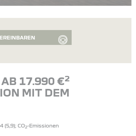
EREINBAREN
2
AB 17.990 €
ION MIT DEM
 (5,9); CO
-Emissionen
2