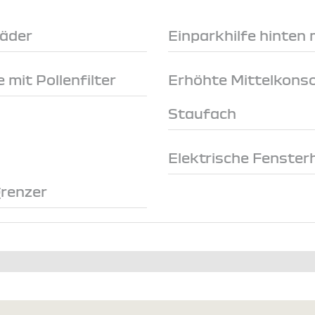
räder
Einparkhilfe hinten
 mit Pollenfilter
Erhöhte Mittelkonso
Staufach
Elektrische Fenster
renzer