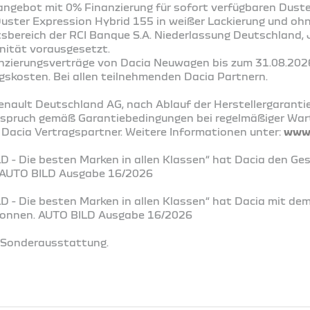
ngebot mit 0% Finanzierung für sofort verfügbaren Duste
Duster Expression Hybrid 155 in weißer Lackierung und oh
ftsbereich der RCI Banque S.A. Niederlassung Deutschland
nität vorausgesetzt.
nanzierungsverträge von Dacia Neuwagen bis zum 31.08.202
gskosten. Bei allen teilnehmenden Dacia Partnern.
enault Deutschland AG, nach Ablauf der Herstellergaranti
nspruch gemäß Garantiebedingungen bei regelmäßiger Wa
 Dacia Vertragspartner. Weitere Informationen unter:
www.
D - Die besten Marken in allen Klassen“ hat Dacia den Ge
. AUTO BILD Ausgabe 16/2026
LD - Die besten Marken in allen Klassen“ hat Dacia mit de
ewonnen. AUTO BILD Ausgabe 16/2026
t Sonderausstattung.