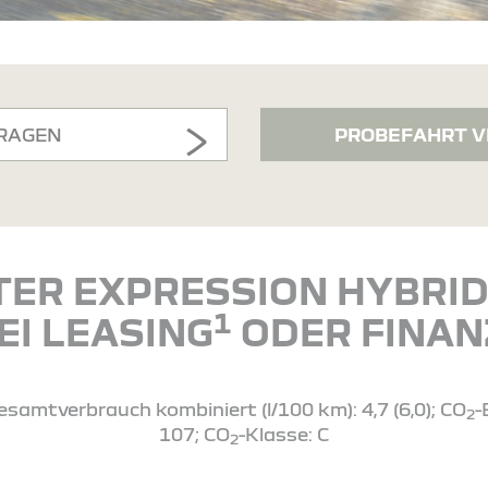
RAGEN
PROBEFAHRT V
TER EXPRESSION HYBRID 
1
EI LEASING
ODER FINAN
esamtverbrauch kombiniert (l/100 km): 4,7 (6,0); CO
-
2
107; CO
-Klasse: C
2