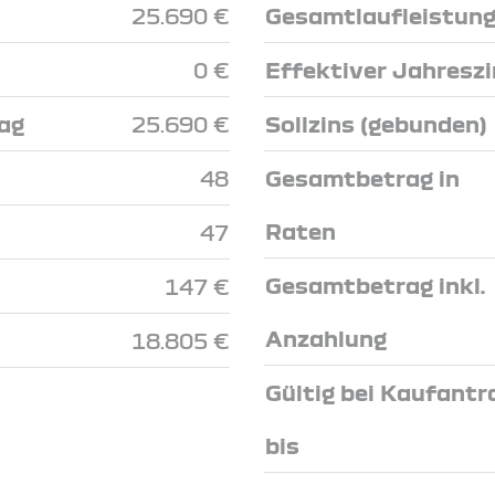
25.690 €
Gesamtlaufleistun
0 €
Effektiver Jahresz
ag
25.690 €
Sollzins (gebunden)
48
Gesamtbetrag in
Raten
47
Gesamtbetrag inkl.
147 €
Anzahlung
18.805 €
Gültig bei Kaufantr
bis